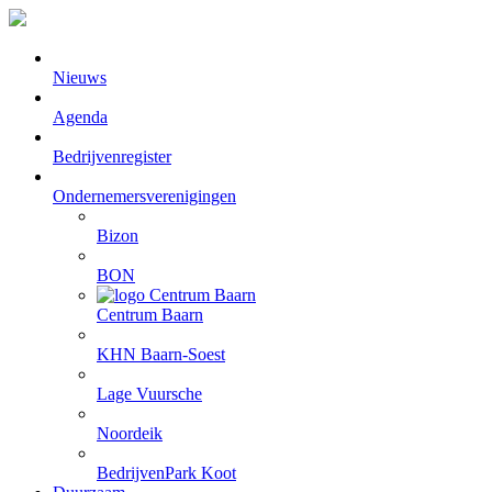
Nieuws
Agenda
Bedrijvenregister
Ondernemersverenigingen
Bizon
BON
Centrum Baarn
KHN Baarn-Soest
Lage Vuursche
Noordeik
BedrijvenPark Koot