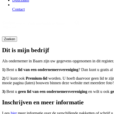
Duurzaam
Contact
Zoeken
Search content
frontend
Dit is mijn bedrijf
Als ondernemer in Baarn zijn uw gegevens opgenomen in dit register.
1)
Bent u
lid van een ondernemersvereniging
? Dan kunt u gratis a
2)
U kunt ook
Premium-lid
worden. U hoeft daarvoor geen lid te zij
mooie pagina (laten) bouwen binnen deze website met meerdere foto’s
3)
Bent u
geen lid van een ondernemersvereniging
en wilt u ook
g
Inschrijven en meer informatie
Lees
hier
meer informatie over de verschillende pakketten of schrijf u 