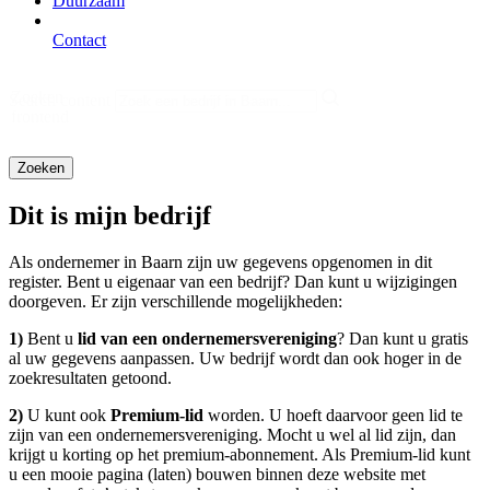
Duurzaam
Contact
Zoeken
Search content
frontend
Dit is mijn bedrijf
Als ondernemer in Baarn zijn uw gegevens opgenomen in dit
register. Bent u eigenaar van een bedrijf? Dan kunt u wijzigingen
doorgeven. Er zijn verschillende mogelijkheden:
1)
Bent u
lid van een ondernemersvereniging
? Dan kunt u gratis
al uw gegevens aanpassen. Uw bedrijf wordt dan ook hoger in de
zoekresultaten getoond.
2)
U kunt ook
Premium-lid
worden. U hoeft daarvoor geen lid te
zijn van een ondernemersvereniging. Mocht u wel al lid zijn, dan
krijgt u korting op het premium-abonnement. Als Premium-lid kunt
u een mooie pagina (laten) bouwen binnen deze website met