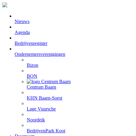
Nieuws
Agenda
Bedrijvenregister
Ondernemersverenigingen
Bizon
BON
Centrum Baarn
KHN Baarn-Soest
Lage Vuursche
Noordeik
BedrijvenPark Koot