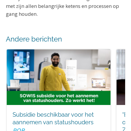
met zijn allen belangrijke ketens en processen op
gang houden.
Andere berichten
Subsidie beschikbaar voor het
“Ee
aannemen van statushouders
ont
Zad
POB