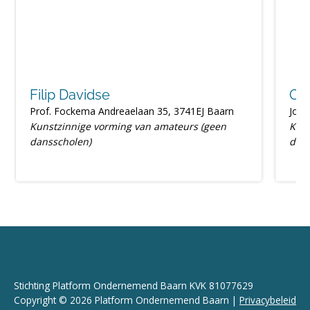
Filip Davidse
Cr
Prof. Fockema Andreaelaan 35, 3741EJ Baarn
Joha
Kunstzinnige vorming van amateurs (geen
Kuns
dansscholen)
dan
Stichting Platform Ondernemend Baarn KVK 81077629
Copyright © 2026 Platform Ondernemend Baarn |
Privacybeleid