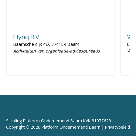
Flynq B.V.
We
Baarnsche dijk 4D, 3741LR Baarn
Laan
Activiteiten van organisatie-adviesbureaus
Web
Stichting Platform Ondernemend Baarn KVK 81077629
Copyright © 2026 Platform Ondernemend Baarn |
Privacybeleid