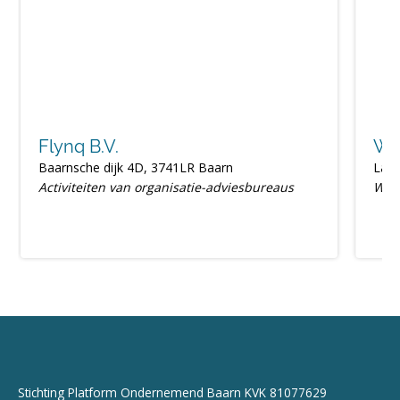
Flynq B.V.
We
Baarnsche dijk 4D, 3741LR Baarn
Laan
Activiteiten van organisatie-adviesbureaus
Web
Stichting Platform Ondernemend Baarn KVK 81077629