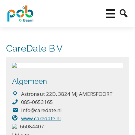
CareDate B.V.
Algemeen
Astronaut 22D, 3824 MJ AMERSFOORT
085-0653165
info@caredate.nl
www.caredate.nl
66084407
Lid van: