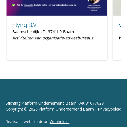
Flynq B.V.
We
Baarnsche dijk 4D, 3741LR Baarn
Laan
Activiteiten van organisatie-adviesbureaus
Web
Stichting Platform Ondernemend Baarn KVK 81077629
Copyright © 2026 Platform Ondernemend Baarn |
Privacybeleid
Realisatie website door:
Webheld.nl