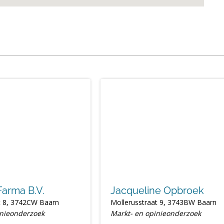
Farma B.V.
Jacqueline Opbroek
t 8, 3742CW Baarn
Mollerusstraat 9, 3743BW Baarn
inieonderzoek
Markt- en opinieonderzoek