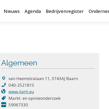
Nieuws
Agenda
Bedrijvenregister
Onderne
Algemeen
van Heemstralaan 11, 3743AJ Baarn
040-2521815
www.ilarti.eu
Markt- en opinieonderzoek
59067330