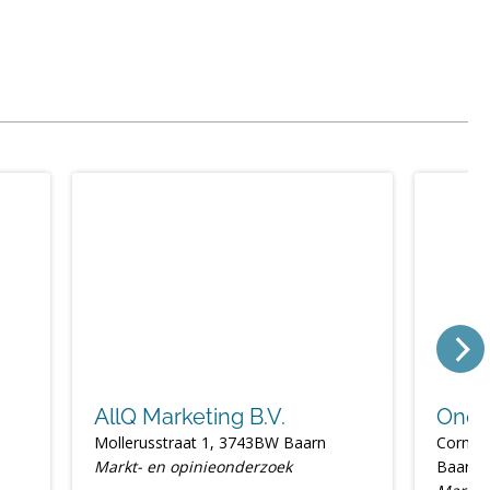
AllQ Marketing B.V.
One2
Mollerusstraat 1, 3743BW Baarn
Corneli
Markt- en opinieonderzoek
Baarn