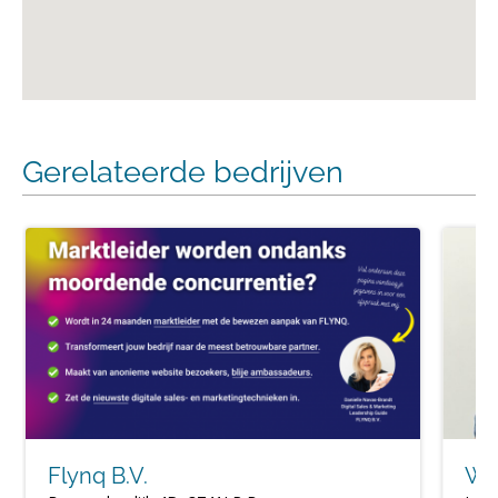
Gerelateerde bedrijven
Flynq B.V.
We