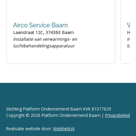
Airco Service Baarn
WKS
Laanstraat 12C, 3743BE Baarn
Her
Installatie van verwarmings- en
Inst
luchtbehandelingsapparatuur
luc
Stichting Platform Ondernemend Baarn KVK 81077629
Copyright © 2026 Platform Ondernemend Baarn |
Privacybeleid
Realisatie website door:
Webheld.nl