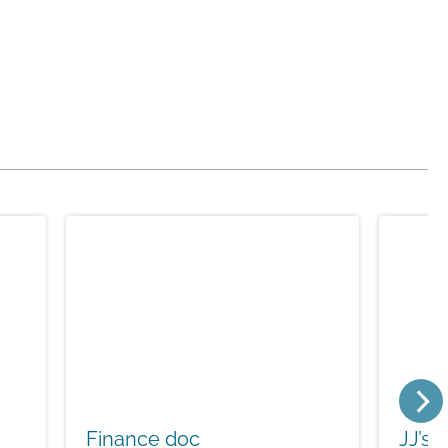
Finance doc
JJ’s 