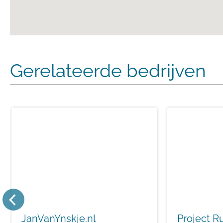
Gerelateerde bedrijven
JanVanYnskje.nl
Project R