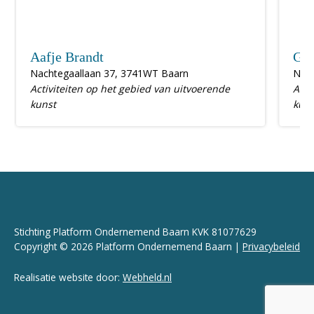
Aafje Brandt
Goo
Nachtegaallaan 37, 3741WT Baarn
Nieu
Activiteiten op het gebied van uitvoerende
Acti
kunst
kuns
Stichting Platform Ondernemend Baarn KVK 81077629
Copyright © 2026 Platform Ondernemend Baarn |
Privacybeleid
Realisatie website door:
Webheld.nl