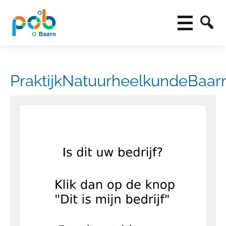
PraktijkNatuurheelkundeBaar