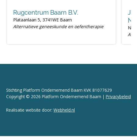
Rugcentrum Baarn B.V.
Je
Plataanlaan 5, 3741WE Baarn
Na
Alternatieve geneeskunde en oefentherapie
Nieu
Alte
Stichting Platform Ondernemend Baarn KVK 81077629
Copyright © 2026 Platform Ondernemend Baarn |
Privacybeleid
Realisatie website door:
Webheld.nl