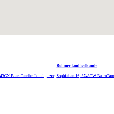
Bohmer tandheelkunde
3743CX Baarn
Tandheelkundige zorg
Sophialaan 16, 3743CW Baarn
Tan