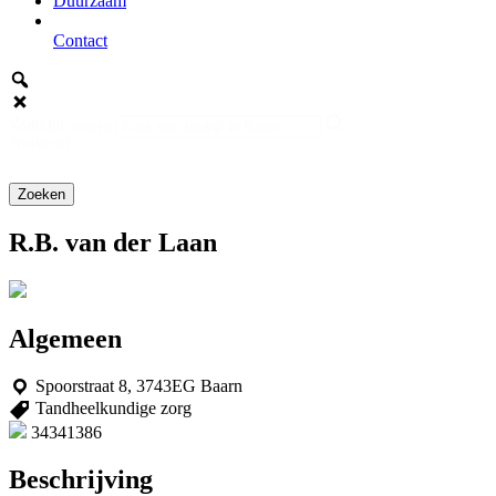
Duurzaam
Contact
Zoeken
Search content
frontend
R.B. van der Laan
Algemeen
Spoorstraat 8, 3743EG Baarn
Tandheelkundige zorg
34341386
Beschrijving