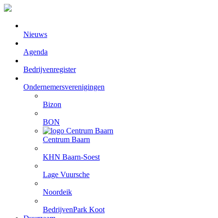
Nieuws
Agenda
Bedrijvenregister
Ondernemersverenigingen
Bizon
BON
Centrum Baarn
KHN Baarn-Soest
Lage Vuursche
Noordeik
BedrijvenPark Koot