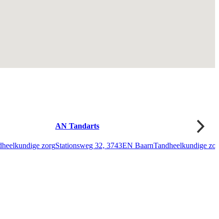
AN Tandarts
dheelkundige zorg
Stationsweg 32, 3743EN Baarn
Tandheelkundige zor