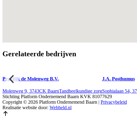
Gerelateerde bedrijven
Praktijk de Molenweg B.V.
J.A. Posthumus
rg
Molenweg 9, 3743CK Baarn
Tandheelkundige zorg
Sophialaan 54, 
Stichting Platform Ondernemend Baarn KVK 81077629
Copyright © 2026 Platform Ondernemend Baarn |
Privacybeleid
Realisatie website door:
Webheld.nl