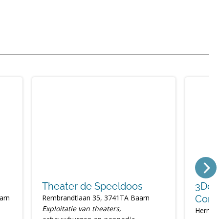
Theater de Speeldoos
3Dot
arn
Rembrandtlaan 35, 3741TA Baarn
Conc
Exploitatie van theaters,
Hermes