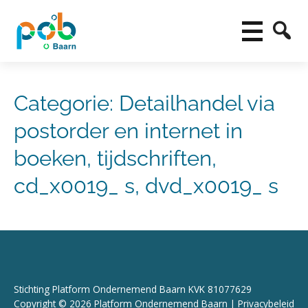
Categorie:
Detailhandel via
postorder en internet in
boeken, tijdschriften,
cd_x0019_ s, dvd_x0019_ s
Stichting Platform Ondernemend Baarn KVK 81077629
Copyright © 2026 Platform Ondernemend Baarn |
Privacybeleid