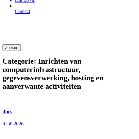
Duurzaam
Contact
Zoeken
Search content
frontend
Categorie:
Inrichten van
computerinfrastructuur,
gegevensverwerking, hosting en
aanverwante activiteiten
dbcs
6 juli 2026