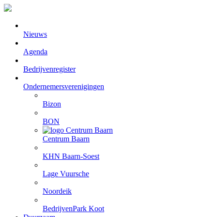
Nieuws
Agenda
Bedrijvenregister
Ondernemersverenigingen
Bizon
BON
Centrum Baarn
KHN Baarn-Soest
Lage Vuursche
Noordeik
BedrijvenPark Koot