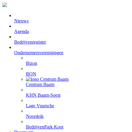
Nieuws
Agenda
Bedrijvenregister
Ondernemersverenigingen
Bizon
BON
Centrum Baarn
KHN Baarn-Soest
Lage Vuursche
Noordeik
BedrijvenPark Koot