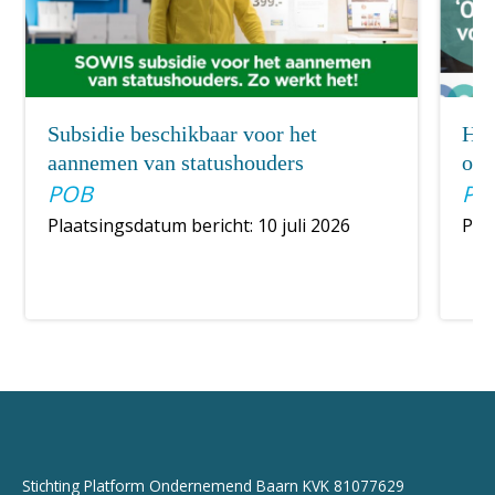
Subsidie beschikbaar voor het
Han
aannemen van statushouders
ond
POB
PO
Plaatsingsdatum bericht: 10 juli 2026
Pla
Stichting Platform Ondernemend Baarn KVK 81077629