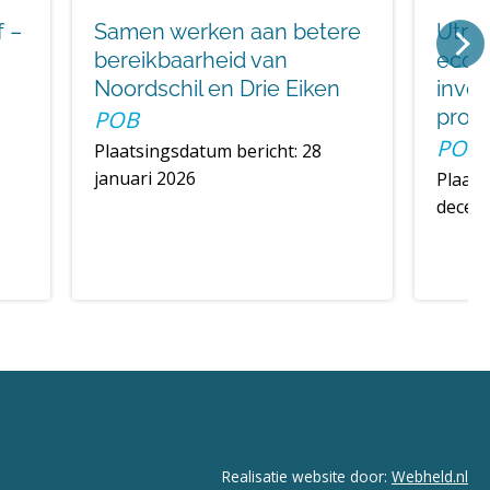
f –
Samen werken aan betere
Utrec
bereikbaarheid van
econ
Noordschil en Drie Eiken
inves
propo
POB
POB
Plaatsingsdatum bericht: 28
januari 2026
Plaats
decem
Realisatie website door:
Webheld.nl