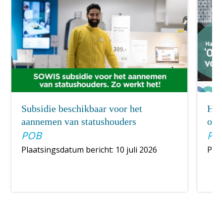
Subsidie beschikbaar voor het
Han
aannemen van statushouders
ond
POB
PO
Plaatsingsdatum bericht: 10 juli 2026
Pla